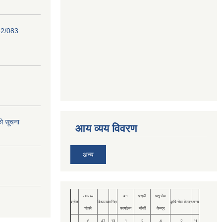
82/083
को सूचना
आय व्यय विवरण
अन्य
स्वास्थ्य
वन
प्रहरी
पशु सेवा
श्रोत
विद्यालय
मन्दिर
कृषि सेवा केन्द्र
अन्य
चौकी
कार्यालय
चौकी
केन्द्र
6
47
13
1
2
4
2
11