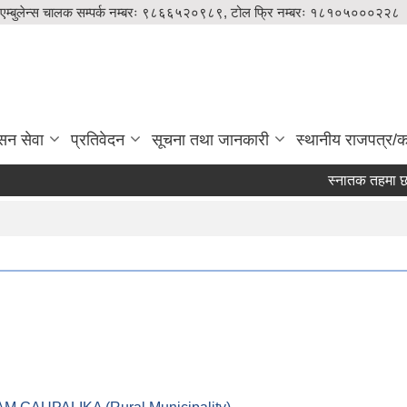
एम्बुलेन्स चालक सम्पर्क नम्बरः ९८६६५२०९८९, टोल फ्रि नम्बरः १८१०५०००२२८
सन सेवा
प्रतिवेदन
सूचना तथा जानकारी
स्थानीय राजपत्र/का
स्नातक तहमा छात्र