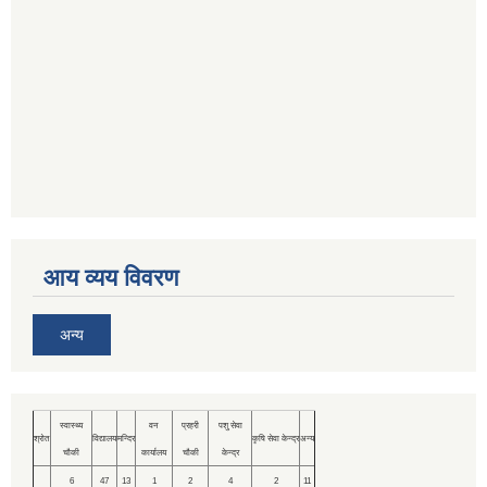
आय व्यय विवरण
अन्य
स्वास्थ्य
वन
प्रहरी
पशु सेवा
श्रोत
विद्यालय
मन्दिर
कृषि सेवा केन्द्र
अन्य
चौकी
कार्यालय
चौकी
केन्द्र
6
47
13
1
2
4
2
11