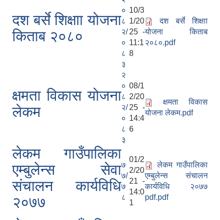
०
10/3
दश बर्से शिक्षाा योजना
८
1/20
दश बर्से शिक्षाा
२/
25 -
योजना किताब
किताब २०८०
०
11:1
२०८०.pdf
८
8
३
२
०
08/1
क्षमता विकास योजना
८
2/20
क्षमता विकास
२/
25 -
लेकम
योजना लेकम.pdf
०
14:4
८
6
३
लेकम गाउँपालिका
01/2
७
लेकम गाउँपालिका
एम्बुलेन्स सेवा
2/20
७/
एम्बुलेन्स संचालन
21 -
संचालन कार्यविधि
७
कार्यविधि २०७७
14:0
८
pdf.pdf
२०७७
1