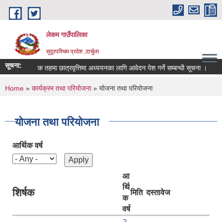
Skip to main content
लेकम गाउँपालिका
सुदूरपश्चिम प्रदेश ,दार्चुला
सूचना:
स्नातक तहमा छात्रवृत्तिमा अध्ययनका लागि आवेदन पेश गर्ने सम्बन्धी सूचना ।
व
You are here
Home
»
कार्यक्रम तथा परियोजना
» योजना तथा परियोजना
योजना तथा परियोजना
आर्थिक वर्ष
आ
र्थि
शिर्षक
मिति
दस्तावेज
क
वर्ष
२