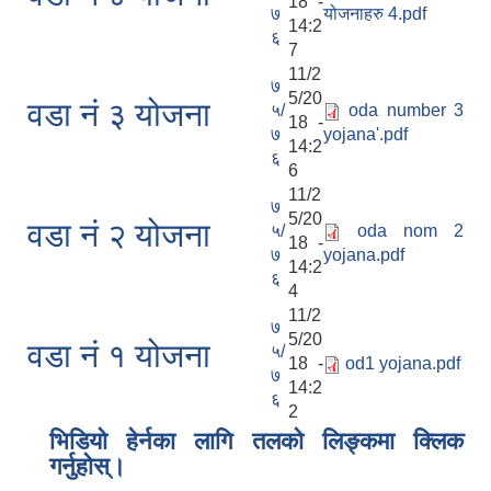
18 -
७
योजनाहरु 4.pdf
14:2
६
7
11/2
७
5/20
वडा नं ३ योजना
५/
oda number 3
18 -
७
yojana'.pdf
14:2
६
6
11/2
७
5/20
वडा नं २ योजना
५/
oda nom 2
18 -
७
yojana.pdf
14:2
६
4
11/2
७
5/20
वडा नं १ योजना
५/
18 -
od1 yojana.pdf
७
14:2
६
2
भिडियो हेर्नका लागि तलको लिङ्कमा क्लिक
गर्नुहोस्।