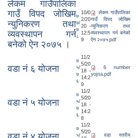
लेकम गाउँपालिका
गाउँ विपद जोखिम
10/0
लेकम गाउँपालिका
७
2/20
गाउँ विपद जोखिम
न्युनिकरण तथा
७/
20 -
न्युनिकरण तथा
७
व्यवस्थापन गर्न
12:5
व्यवस्थापन गर्न बनेको
८
9
ऐन २०७५.pdf
बनेको ऐन २०७५ ।
11/2
७
5/20
वडा नं ६ योजना
५/
6 number
18 -
७
yojna.pdf
14:2
६
9
11/2
७
5/20
वडा नं ५ योजना
५/
18 -
७
14:2
६
8
11/2
७
5/20
वडा नं ४ योजना
५/
वडा स्तरीय