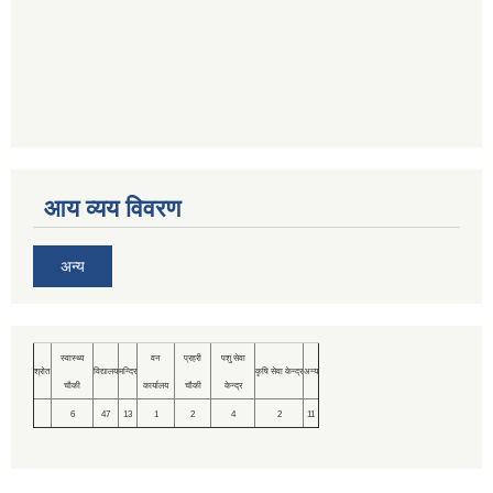
आय व्यय विवरण
अन्य
स्वास्थ्य
वन
प्रहरी
पशु सेवा
श्रोत
विद्यालय
मन्दिर
कृषि सेवा केन्द्र
अन्य
चौकी
कार्यालय
चौकी
केन्द्र
6
47
13
1
2
4
2
11