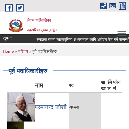
Skip to main content
लेकम गाउँपालिका
सुदूरपश्चिम प्रदेश ,दार्चुला
सूचना:
स्नातक तहमा छात्रवृत्तिमा अध्ययनका लागि आवेदन पेश गर्ने सम्बन्धी 
You are here
Home
»
परिचय
» पूर्व पदाधिकारीहरु
पूर्व पदाधिकारीहरु
शा
ईमे
फोन
नाम
पद
खा
ल
नं
परमानन्द जोशी
अध्यक्ष