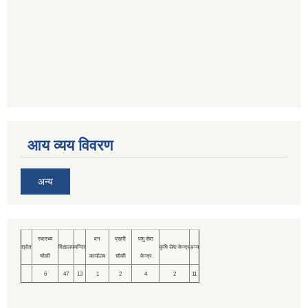
आय व्यय विवरण
अन्य
स्वास्थ्य
वन
प्रहरी
पशु सेवा
श्रोत
विद्यालय
मन्दिर
कृषि सेवा केन्द्र
अन्य
चौकी
कार्यालय
चौकी
केन्द्र
6
47
13
1
2
4
2
11