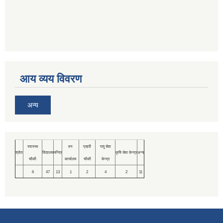
आय व्यय विवरण
अन्य
स्वास्थ्य
वन
प्रहरी
पशु सेवा
श्रोत
विद्यालय
मन्दिर
कृषि सेवा केन्द्र
अन्य
चौकी
कार्यालय
चौकी
केन्द्र
6
47
13
1
2
4
2
11