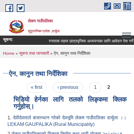
Skip to main content
लेकम गाउँपालिका
सुदूरपश्चिम प्रदेश ,दार्चुला
सूचना:
स्नातक तहमा छात्रवृत्तिमा अध्ययनका लागि आवेदन पेश गर्ने स
You are here
Home
»
सूचना तथा जानकारी
» ऐन, कानुन तथा निर्देशिका
ऐन, कानुन तथा निर्देशिका
Pages
« first
‹ previous
1
2
भिडियो हेर्नका लागि तलको लिङ्कमा क्लिक
गर्नुहोस्।
1.
देवीदेवताले बासस्थान गरेको देवभूमि लेकम गाउँपालिका दार्चुला ।।
LEKAM GAUPALIKA (Rural Municipality)
2.
लेकम गाउँपालिकाको विकास निर्माण तथा भावी योजना २०८०/०८१