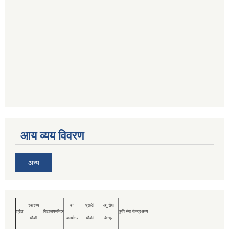
आय व्यय विवरण
अन्य
स्वास्थ्य
वन
प्रहरी
पशु सेवा
श्रोत
विद्यालय
मन्दिर
कृषि सेवा केन्द्र
अन्य
चौकी
कार्यालय
चौकी
केन्द्र