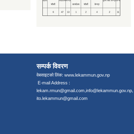
श्रोत
विद्यालय
मन्दिर
कृषि सेवा केन्द्र
अन्य
चौकी
कार्यालय
चौकी
केन्द्र
6
47
13
1
2
4
2
11
सम्पर्क विवरण
वेबसाइटको लिंक:
www.lekammun.gov.np
E-mail Address :
lekam.rmun@gmail.com
,
info@lekammun.gov.np
,
ito.lekammun@gmail.com