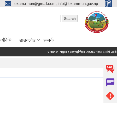
lekam.rmun@gmail.com, info@lekammun.gov.np
Search form
Search
र्यविधि
डाउनलोड
सम्पर्क
स्नातक तहमा छात्रवृत्तिमा अध्ययनका लागि आवेदन पे