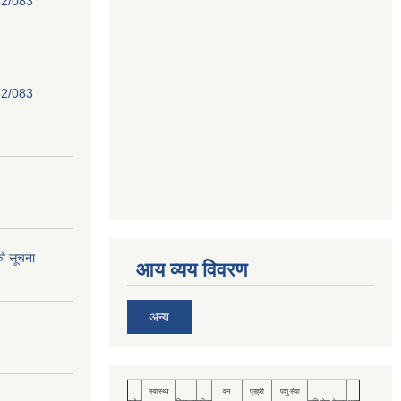
82/083
82/083
को सूचना
आय व्यय विवरण
अन्य
स्वास्थ्य
वन
प्रहरी
पशु सेवा