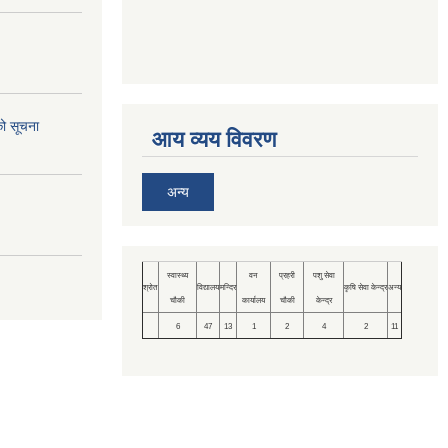
को सूचना
आय व्यय विवरण
अन्य
स्वास्थ्य
वन
प्रहरी
पशु सेवा
श्रोत
विद्यालय
मन्दिर
कृषि सेवा केन्द्र
अन्य
चौकी
कार्यालय
चौकी
केन्द्र
6
47
13
1
2
4
2
11