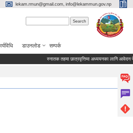
lekam.rmun@gmail.com, info@lekammun.gov.np
Search form
Search
र्यविधि
डाउनलोड
सम्पर्क
स्नातक तहमा छात्रवृत्तिमा अध्ययनका लागि आवेदन पेश गर