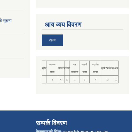
को सूचना
आय व्यय विवरण
अन्य
स्वास्थ्य
वन
प्रहरी
पशु सेवा
श्रोत
विद्यालय
मन्दिर
कृषि सेवा केन्द्र
अन्य
चौकी
कार्यालय
चौकी
केन्द्र
6
47
13
1
2
4
2
11
सम्पर्क विवरण
वेबसाइटको लिंक:
www.lekammun.gov.np