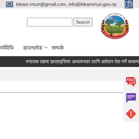
lekam.rmun@gmail.com, info@lekammun.gov.np
Search form
Search
र्यविधि
डाउनलोड
सम्पर्क
स्नातक तहमा छात्रवृत्तिमा अध्ययनका लागि आवेदन पेश गर्ने सम्बन्धी 