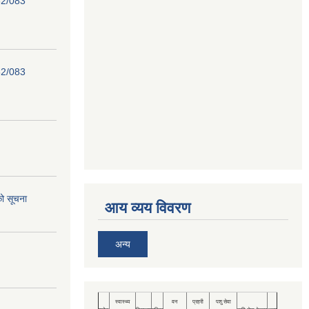
82/083
82/083
को सूचना
आय व्यय विवरण
अन्य
स्वास्थ्य
वन
प्रहरी
पशु सेवा