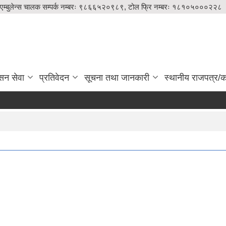
एम्बुलेन्स चालक सम्पर्क नम्बरः ९८६६५२०९८९, टोल फ्रि नम्बरः १८१०५०००२२८
सन सेवा
प्रतिवेदन
सूचना तथा जानकारी
स्थानीय राजपत्र/का