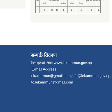
श्रोत
विद्यालय
मन्दिर
कृषि सेवा केन्द्र
अन्य
चौकी
कार्यालय
चौकी
केन्द्र
6
47
13
1
2
4
2
11
सम्पर्क विवरण
वेबसाइटको लिंक:
www.lekammun.gov.np
E-mail Address :
lekam.rmun@gmail.com
,
info@lekammun.gov.np
,
ito.lekammun@gmail.com