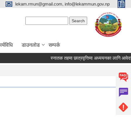
lekam.rmun@gmail.com, info@lekammun.gov.np
Search form
Search
र्यविधि
डाउनलोड
सम्पर्क
स्नातक तहमा छात्रवृत्तिमा अध्ययनका लागि आवेदन पेश 