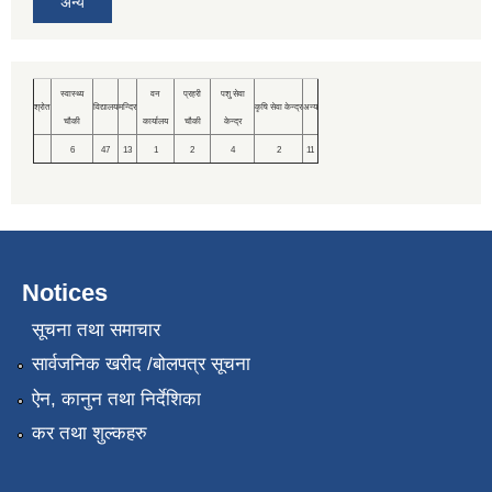
अन्य
स्वास्थ्य
वन
प्रहरी
पशु सेवा
श्रोत
विद्यालय
मन्दिर
कृषि सेवा केन्द्र
अन्य
चौकी
कार्यालय
चौकी
केन्द्र
6
47
13
1
2
4
2
11
Notices
सूचना तथा समाचार
सार्वजनिक खरीद /बोलपत्र सूचना
ऐन, कानुन तथा निर्देशिका
कर तथा शुल्कहरु