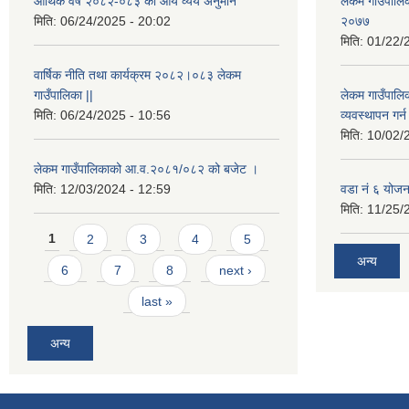
आर्थिक वर्ष २०८२-०८३ को आय व्यय अनुमान
लेकम गाउँपालिका
मिति:
06/24/2025 - 20:02
२०७७
मिति:
01/22/
वार्षिक नीति तथा कार्यक्रम २०८२।०८३ लेकम
गाउँपालिका ||
लेकम गाउँपालि
मिति:
06/24/2025 - 10:56
व्यवस्थापन गर
मिति:
10/02/
लेकम गाउँपालिकाको आ.व.२०८१/०८२ को बजेट ।
मिति:
12/03/2024 - 12:59
वडा नं ६ योजन
मिति:
11/25/
Pages
1
2
3
4
5
अन्य
6
7
8
next ›
last »
अन्य