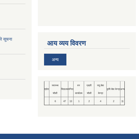
को सूचना
आय व्यय विवरण
अन्य
स्वास्थ्य
वन
प्रहरी
पशु सेवा
श्रोत
विद्यालय
मन्दिर
कृषि सेवा केन्द्र
अन्य
चौकी
कार्यालय
चौकी
केन्द्र
6
47
13
1
2
4
2
11