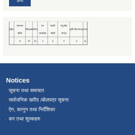
अन्य
स्वास्थ्य
वन
प्रहरी
पशु सेवा
श्रोत
विद्यालय
मन्दिर
कृषि सेवा केन्द्र
अन्य
चौकी
कार्यालय
चौकी
केन्द्र
6
47
13
1
2
4
2
11
Notices
सूचना तथा समाचार
सार्वजनिक खरीद /बोलपत्र सूचना
ऐन, कानुन तथा निर्देशिका
कर तथा शुल्कहरु