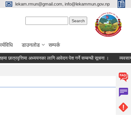
lekam.rmun@gmail.com, info@lekammun.gov.np
Search form
Search
र्यविधि
डाउनलोड
सम्पर्क
 छात्रवृत्तिमा अध्ययनका लागि आवेदन पेश गर्ने सम्बन्धी सूचना ।
व्यवसाय द