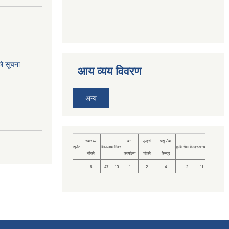
को सूचना
आय व्यय विवरण
अन्य
स्वास्थ्य
वन
प्रहरी
पशु सेवा
श्रोत
विद्यालय
मन्दिर
कृषि सेवा केन्द्र
अन्य
चौकी
कार्यालय
चौकी
केन्द्र
6
47
13
1
2
4
2
11