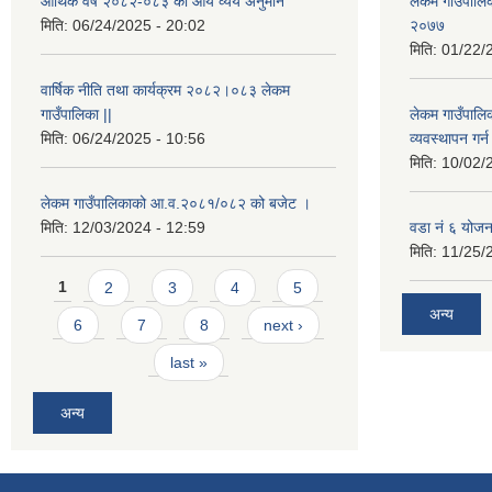
आर्थिक वर्ष २०८२-०८३ को आय व्यय अनुमान
लेकम गाउँपालिका
मिति:
06/24/2025 - 20:02
२०७७
मिति:
01/22/
वार्षिक नीति तथा कार्यक्रम २०८२।०८३ लेकम
गाउँपालिका ||
लेकम गाउँपालि
मिति:
06/24/2025 - 10:56
व्यवस्थापन गर
मिति:
10/02/
लेकम गाउँपालिकाको आ.व.२०८१/०८२ को बजेट ।
मिति:
12/03/2024 - 12:59
वडा नं ६ योजन
मिति:
11/25/
Pages
1
2
3
4
5
अन्य
6
7
8
next ›
last »
अन्य