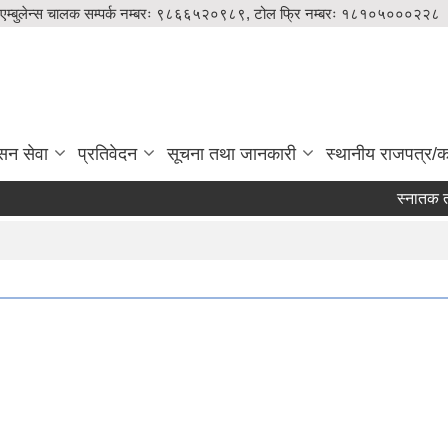
एम्बुलेन्स चालक सम्पर्क नम्बरः ९८६६५२०९८९, टोल फ्रि नम्बरः १८१०५०००२२८
सन सेवा
प्रतिवेदन
सूचना तथा जानकारी
स्थानीय राजपत्र/का
स्नातक तहमा