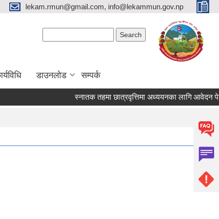
lekam.rmun@gmail.com, info@lekammun.gov.np
Search form
Search
र्यविधि
डाउनलोड
सम्पर्क
स्नातक तहमा छात्रवृत्तिमा अध्ययनका लागि आवेदन पेश गर्न