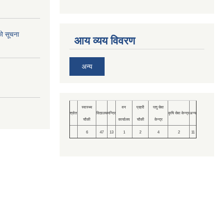
को सूचना
आय व्यय विवरण
अन्य
स्वास्थ्य
वन
प्रहरी
पशु सेवा
श्रोत
विद्यालय
मन्दिर
कृषि सेवा केन्द्र
अन्य
चौकी
कार्यालय
चौकी
केन्द्र
6
47
13
1
2
4
2
11