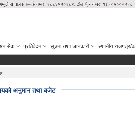
एम्बुलेन्स चालक सम्पर्क नम्बरः ९८६६५२०९८९, टोल फ्रि नम्बरः १८१०५०००२२८
सन सेवा
प्रतिवेदन
सूचना तथा जानकारी
स्थानीय राजपत्र/का
ेट
ययकाे अनुमान तथा बजेट