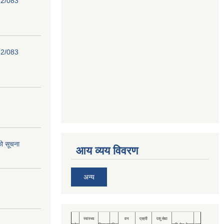
82/083
82/083
को सूचना
आय व्यय विवरण
अन्य
स्वास्थ्य
वन
प्रहरी
पशु सेवा