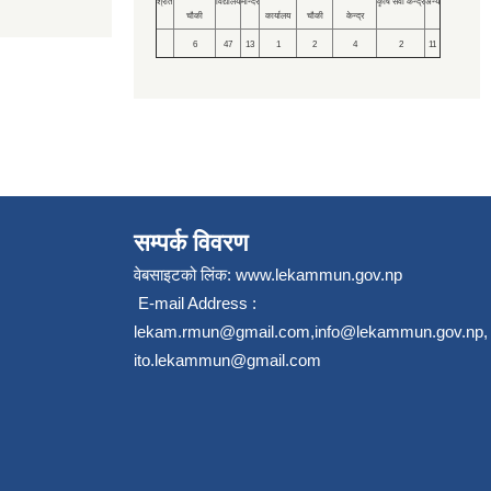
श्रोत
विद्यालय
मन्दिर
कृषि सेवा केन्द्र
अन्य
चौकी
कार्यालय
चौकी
केन्द्र
6
47
13
1
2
4
2
11
सम्पर्क विवरण
वेबसाइटको लिंक:
www.lekammun.gov.np
E-mail Address :
lekam.rmun@gmail.com
,
info@lekammun.gov.np
,
ito.lekammun@gmail.com