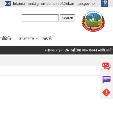
lekam.rmun@gmail.com, info@lekammun.gov.np
Search form
Search
र्यविधि
डाउनलोड
सम्पर्क
स्नातक तहमा छात्रवृत्तिमा अध्ययनका लागि आवेदन पेश