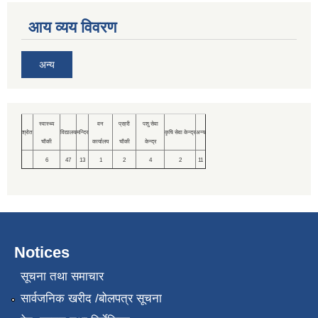
आय व्यय विवरण
अन्य
स्वास्थ्य
वन
प्रहरी
पशु सेवा
श्रोत
विद्यालय
मन्दिर
कृषि सेवा केन्द्र
अन्य
चौकी
कार्यालय
चौकी
केन्द्र
6
47
13
1
2
4
2
11
Notices
सूचना तथा समाचार
सार्वजनिक खरीद /बोलपत्र सूचना