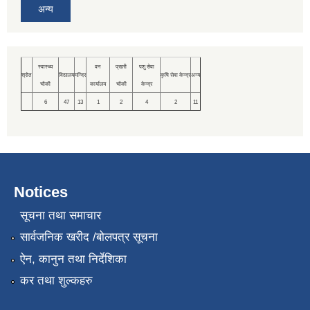
अन्य
स्वास्थ्य
वन
प्रहरी
पशु सेवा
श्रोत
विद्यालय
मन्दिर
कृषि सेवा केन्द्र
अन्य
चौकी
कार्यालय
चौकी
केन्द्र
6
47
13
1
2
4
2
11
Notices
सूचना तथा समाचार
सार्वजनिक खरीद /बोलपत्र सूचना
ऐन, कानुन तथा निर्देशिका
कर तथा शुल्कहरु