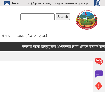
lekam.rmun@gmail.com, info@lekammun.gov.np
Search form
Search
र्यविधि
डाउनलोड
सम्पर्क
स्नातक तहमा छात्रवृत्तिमा अध्ययनका लागि आवेदन पेश गर्ने सम्बन्