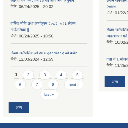
आर्थिक वर्ष २०८२-०८३ को आय व्यय अनुमान
लेकम गाउँपालिका
मिति:
06/24/2025 - 20:02
२०७७
मिति:
01/22/
वार्षिक नीति तथा कार्यक्रम २०८२।०८३ लेकम
गाउँपालिका ||
लेकम गाउँपालि
मिति:
06/24/2025 - 10:56
व्यवस्थापन गर
मिति:
10/02/
लेकम गाउँपालिकाको आ.व.२०८१/०८२ को बजेट ।
मिति:
12/03/2024 - 12:59
वडा नं ६ योजन
मिति:
11/25/
Pages
1
2
3
4
5
अन्य
6
7
8
next ›
last »
अन्य