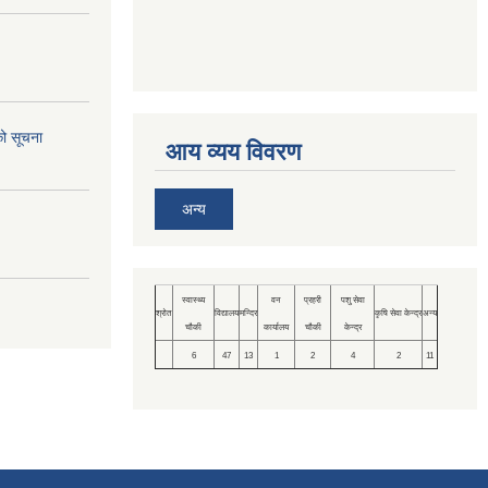
को सूचना
आय व्यय विवरण
अन्य
स्वास्थ्य
वन
प्रहरी
पशु सेवा
श्रोत
विद्यालय
मन्दिर
कृषि सेवा केन्द्र
अन्य
चौकी
कार्यालय
चौकी
केन्द्र
6
47
13
1
2
4
2
11