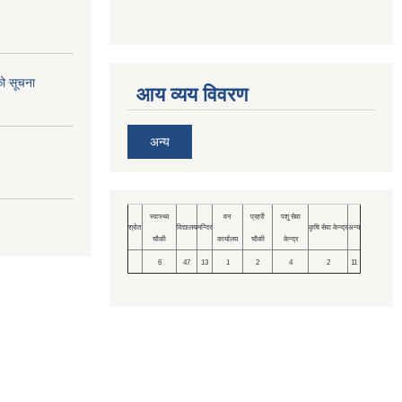
को सूचना
आय व्यय विवरण
अन्य
स्वास्थ्य
वन
प्रहरी
पशु सेवा
श्रोत
विद्यालय
मन्दिर
कृषि सेवा केन्द्र
अन्य
चौकी
कार्यालय
चौकी
केन्द्र
6
47
13
1
2
4
2
11