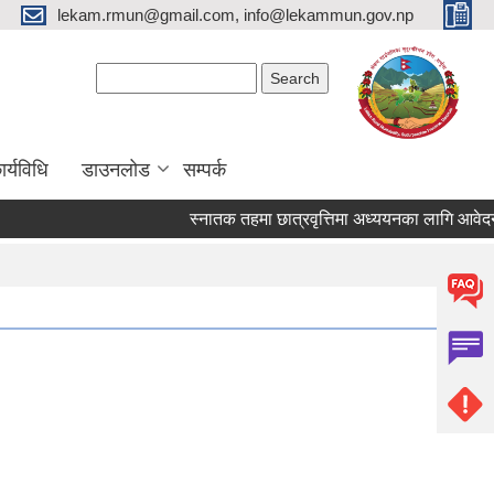
lekam.rmun@gmail.com, info@lekammun.gov.np
Search form
Search
र्यविधि
डाउनलोड
सम्पर्क
स्नातक तहमा छात्रवृत्तिमा अध्ययनका लागि आवेदन पेश