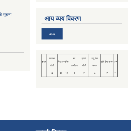
को सूचना
आय व्यय विवरण
अन्य
स्वास्थ्य
वन
प्रहरी
पशु सेवा
श्रोत
विद्यालय
मन्दिर
कृषि सेवा केन्द्र
अन्य
चौकी
कार्यालय
चौकी
केन्द्र
6
47
13
1
2
4
2
11