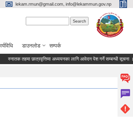
lekam.rmun@gmail.com, info@lekammun.gov.np
Search form
Search
र्यविधि
डाउनलोड
सम्पर्क
स्नातक तहमा छात्रवृत्तिमा अध्ययनका लागि आवेदन पेश गर्ने सम्बन्धी सूचना ।