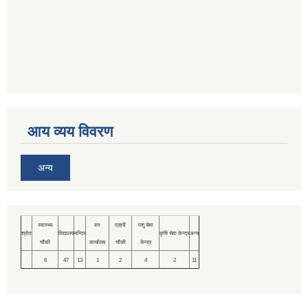
आय व्यय विवरण
अन्य
स्वास्थ्य
वन
प्रहरी
पशु सेवा
श्रोत
विद्यालय
मन्दिर
कृषि सेवा केन्द्र
अन्य
चौकी
कार्यालय
चौकी
केन्द्र
6
47
13
1
2
4
2
11