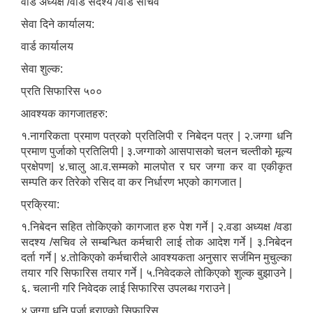
वार्ड अध्यक्ष /वार्ड सदश्य /वार्ड सचिव
सेवा दिने कार्यालय:
वार्ड कार्यालय
सेवा शुल्क:
प्रति सिफारिस ५००
आवश्यक कागजातहरु:
१.नागरिकता प्रमाण पत्रको प्रतिलिपी र निबेदन पत्र | २.जग्गा धनि
प्रमाण पुर्जाको प्रतिलिपी | ३.जग्गाको आसपासको चलन चल्तीको मूल्य
प्रक्षेपण| ४.चालु आ.व.सम्मको मालपोत र घर जग्गा कर वा एकीकृत
सम्पति कर तिरेको रसिद वा कर निर्धारण भएको कागजात |
प्रक्रिया:
१.निबेदन सहित तोकिएको कागजात हरु पेश गर्ने | २.वडा अध्यक्ष /वडा
सदश्य /सचिव ले सम्बन्धित कर्मचारी लाई तोक आदेश गर्ने | ३.निबेदन
दर्ता गर्ने | ४.तोकिएको कर्मचारीले आवश्यकता अनुसार सर्जमिन मुचुल्का
तयार गरि सिफारिस तयार गर्ने | ५.निवेदकले तोकिएको शुल्क बुझाउने |
६. चलानी गरि निवेदक लाई सिफारिस उपलब्ध गराउने |
४ जग्गा धनि पुर्जा हराएको सिफारिस