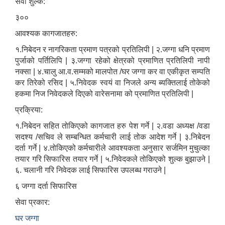
सेवा शुल्क:
३००
आवश्यक कागजातहरु:
१.निबेदन र नागरिकता प्रमाण पत्रको प्रतिलिपी | २.जग्गा धनि प्रमाण
पुर्जाको पर्तिलिपि | ३.जग्गा रहेको क्षेत्रको प्रमाणित प्रतिलिपी नापी
नक्सा | ४.चालु आ.व.सम्मको मालपोत /घर जग्गा कर वा एकीकृत सम्पति
कर तिरेको रसिद | ५.निवेदक स्वयं वा निजले अन्य ब्यक्तिलाई तोकेको
हकमा निज निवेदकले दिएको वारेसनामा को प्रमाणित प्रतिलिपी |
प्रक्रिया:
१.निबेदन सहित तोकिएको कागजात हरु पेश गर्ने | २.वडा अध्यक्ष /वडा
सदश्य /सचिव ले सम्बन्धित कर्मचारी लाई तोक आदेश गर्ने | ३.निबेदन
दर्ता गर्ने | ४.तोकिएको कर्मचारीले आवश्यकता अनुसार सर्जमिन मुचुल्का
तयार गरि सिफारिस तयार गर्ने | ५.निवेदकले तोकिएको शुल्क बुझाउने |
६. चलानी गरि निवेदक लाई सिफारिस उपलब्ध गराउने |
६ जग्गा दर्ता सिफारिस
सेवा प्रकार:
घर जग्गा