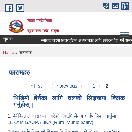
Skip to main content
लेकम गाउँपालिका
सुदूरपश्चिम प्रदेश ,दार्चुला
सूचना:
स्नातक तहमा छात्रवृत्तिमा अध्ययनका लागि आवेदन पेश गर्ने सम्बन्
You are here
Home
» फारामहरु
फारामहरु
Pages
« first
‹ previous
1
2
भिडियो हेर्नका लागि तलको लिङ्कमा क्लिक
गर्नुहोस्।
1.
देवीदेवताले बासस्थान गरेको देवभूमि लेकम गाउँपालिका दार्चुला ।।
LEKAM GAUPALIKA (Rural Municipality)
2.
लेकम गाउँपालिकाको विकास निर्माण तथा भावी योजना २०८०/०८१