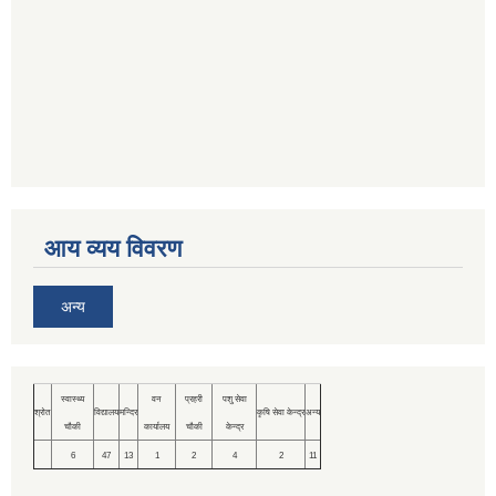
आय व्यय विवरण
अन्य
स्वास्थ्य
वन
प्रहरी
पशु सेवा
श्रोत
विद्यालय
मन्दिर
कृषि सेवा केन्द्र
अन्य
चौकी
कार्यालय
चौकी
केन्द्र
6
47
13
1
2
4
2
11