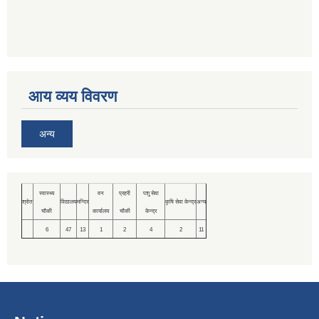
आय व्यय विवरण
अन्य
स्वास्थ्य
वन
प्रहरी
पशु सेवा
श्रोत
विद्यालय
मन्दिर
कृषि सेवा केन्द्र
अन्य
चौकी
कार्यालय
चौकी
केन्द्र
6
47
13
1
2
4
2
11