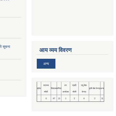
को सूचना
आय व्यय विवरण
अन्य
स्वास्थ्य
वन
प्रहरी
पशु सेवा
श्रोत
विद्यालय
मन्दिर
कृषि सेवा केन्द्र
अन्य
चौकी
कार्यालय
चौकी
केन्द्र
6
47
13
1
2
4
2
11