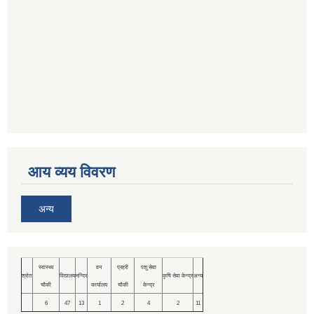
आय व्यय विवरण
अन्य
स्वास्थ्य
वन
प्रहरी
पशु सेवा
श्रोत
विद्यालय
मन्दिर
कृषि सेवा केन्द्र
अन्य
चौकी
कार्यालय
चौकी
केन्द्र
6
47
13
1
2
4
2
11