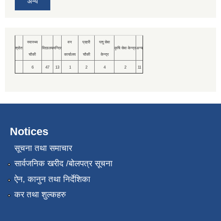
अन्य
स्वास्थ्य
वन
प्रहरी
पशु सेवा
श्रोत
विद्यालय
मन्दिर
कृषि सेवा केन्द्र
अन्य
चौकी
कार्यालय
चौकी
केन्द्र
6
47
13
1
2
4
2
11
Notices
सूचना तथा समाचार
सार्वजनिक खरीद /बोलपत्र सूचना
ऐन, कानुन तथा निर्देशिका
कर तथा शुल्कहरु