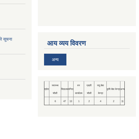
को सूचना
आय व्यय विवरण
अन्य
स्वास्थ्य
वन
प्रहरी
पशु सेवा
श्रोत
विद्यालय
मन्दिर
कृषि सेवा केन्द्र
अन्य
चौकी
कार्यालय
चौकी
केन्द्र
6
47
13
1
2
4
2
11