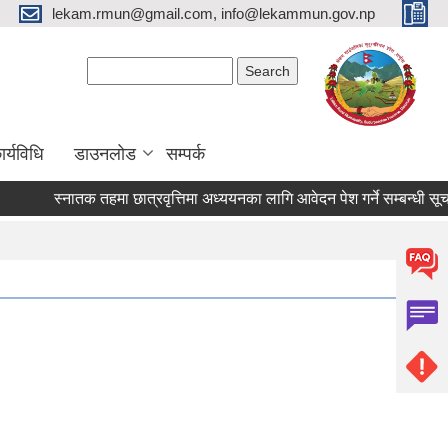
lekam.rmun@gmail.com, info@lekammun.gov.np
Search form
Search
र्यविधि
डाउनलोड
सम्पर्क
स्नातक तहमा छात्रवृत्तिमा अध्ययनका लागि आवेदन पेश गर्ने सम्बन्धी सूचन