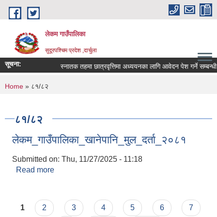
Skip to main content
लेकम गाउँपालिका
सुदूरपश्चिम प्रदेश ,दार्चुला
सूचना:
स्नातक तहमा छात्रवृत्तिमा अध्ययनका लागि आवेदन पेश गर्ने सम्बन्धी 
You are here
Home
» ८१/८२
८१/८२
लेकम_गाउँपालिका_खानेपानि_मुल_दर्ता_२०८१
Submitted on:
Thu, 11/27/2025 - 11:18
Read more
about लेकम_गाउँपालिका_खानेपानि_मुल_दर्ता_२०८१
Pages
1
2
3
4
5
6
7