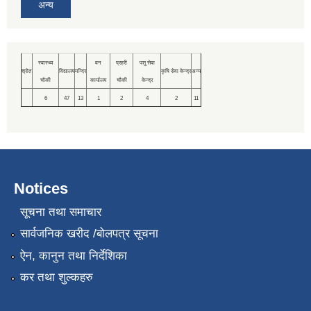
अन्य
स्वास्थ्य
वन
प्रहरी
पशु सेवा
श्रोत
विद्यालय
मन्दिर
कृषि सेवा केन्द्र
अन्य
चौकी
कार्यालय
चौकी
केन्द्र
6
47
13
1
2
4
2
11
Notices
सूचना तथा समाचार
सार्वजनिक खरीद /बोलपत्र सूचना
ऐन, कानुन तथा निर्देशिका
कर तथा शुल्कहरु