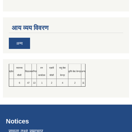
आय व्यय विवरण
अन्य
स्वास्थ्य
वन
प्रहरी
पशु सेवा
श्रोत
विद्यालय
मन्दिर
कृषि सेवा केन्द्र
अन्य
चौकी
कार्यालय
चौकी
केन्द्र
6
47
13
1
2
4
2
11
Notices
सूचना तथा समाचार