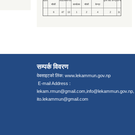
श्रोत
विद्यालय
मन्दिर
कृषि सेवा केन्द्र
अन्य
चौकी
कार्यालय
चौकी
केन्द्र
6
47
13
1
2
4
2
11
सम्पर्क विवरण
वेबसाइटको लिंक:
www.lekammun.gov.np
E-mail Address :
lekam.rmun@gmail.com
,
info@lekammun.gov.np
,
ito.lekammun@gmail.com