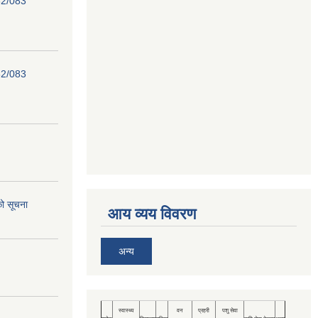
82/083
82/083
को सूचना
आय व्यय विवरण
अन्य
स्वास्थ्य
वन
प्रहरी
पशु सेवा