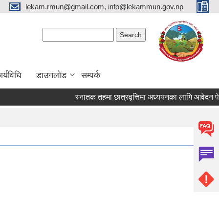
lekam.rmun@gmail.com, info@lekammun.gov.np
Search form
Search
र्यविधि
डाउनलोड
सम्पर्क
स्नातक तहमा छात्रवृत्तिमा अध्ययनका लागि आवेदन पेश गर्