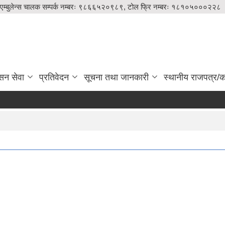
एम्बुलेन्स चालक सम्पर्क नम्बरः ९८६६५२०९८९, टोल फ्रि नम्बरः १८१०५०००२२८
सन सेवा
प्रतिवेदन
सूचना तथा जानकारी
स्थानीय राजपत्र/का