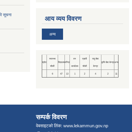
को सूचना
आय व्यय विवरण
अन्य
स्वास्थ्य
वन
प्रहरी
पशु सेवा
श्रोत
विद्यालय
मन्दिर
कृषि सेवा केन्द्र
अन्य
चौकी
कार्यालय
चौकी
केन्द्र
6
47
13
1
2
4
2
11
सम्पर्क विवरण
वेबसाइटको लिंक:
www.lekammun.gov.np