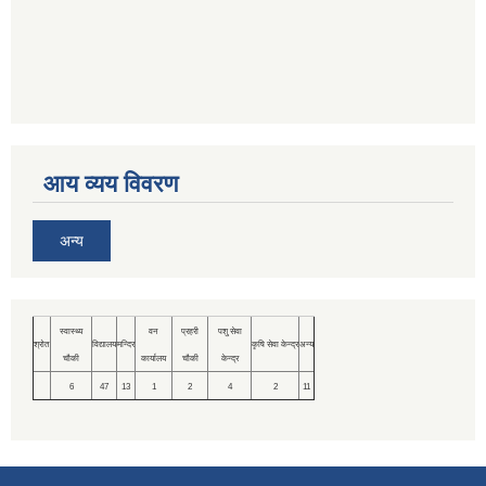
आय व्यय विवरण
अन्य
स्वास्थ्य
वन
प्रहरी
पशु सेवा
श्रोत
विद्यालय
मन्दिर
कृषि सेवा केन्द्र
अन्य
चौकी
कार्यालय
चौकी
केन्द्र
6
47
13
1
2
4
2
11