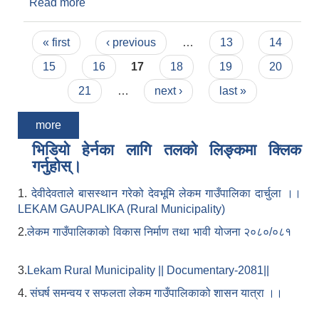
Read more
about हे.अ. पदको अन्तिम नतिजा प्रकाशन गरिएको
सम्बन्धमा ।
Pages
« first
‹ previous
…
13
14
15
16
17
18
19
20
21
…
next ›
last »
more
भिडियो हेर्नका लागि तलको लिङ्कमा क्लिक
गर्नुहोस्।
1.
देवीदेवताले बासस्थान गरेको देवभूमि लेकम गाउँपालिका दार्चुला ।।
LEKAM GAUPALIKA (Rural Municipality)
2.
लेकम गाउँपालिकाको विकास निर्माण तथा भावी योजना २०८०/०८१
3.
Lekam Rural Municipality || Documentary-2081||
4.
संघर्ष समन्वय र सफलता लेकम गाउँपालिकाको शासन यात्रा ।।