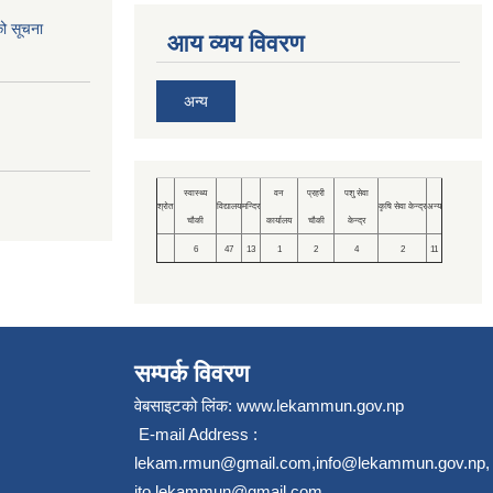
को सूचना
आय व्यय विवरण
अन्य
स्वास्थ्य
वन
प्रहरी
पशु सेवा
श्रोत
विद्यालय
मन्दिर
कृषि सेवा केन्द्र
अन्य
चौकी
कार्यालय
चौकी
केन्द्र
6
47
13
1
2
4
2
11
सम्पर्क विवरण
वेबसाइटको लिंक:
www.lekammun.gov.np
E-mail Address :
lekam.rmun@gmail.com
,
info@lekammun.gov.np
,
ito.lekammun@gmail.com