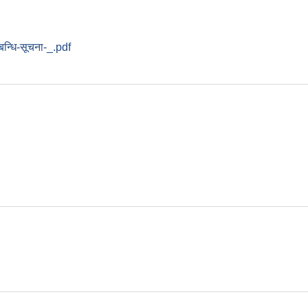
्बन्धि-सूचना-_.pdf
सञ्चालन हुने सम्बन्धि सूचना !