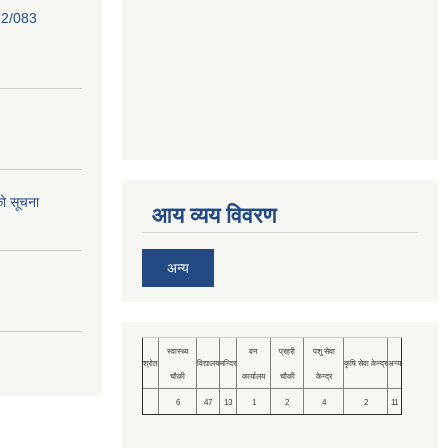
82/083
को सूचना
आय व्यय विवरण
अन्य
स्वास्थ्य
वन
प्रहरी
पशु सेवा
श्रोत
विद्यालय
मन्दिर
कृषि सेवा केन्द्र
अन्य
चौकी
कार्यालय
चौकी
केन्द्र
6
47
13
1
2
4
2
11