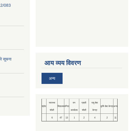
82/083
को सूचना
आय व्यय विवरण
अन्य
स्वास्थ्य
वन
प्रहरी
पशु सेवा
श्रोत
विद्यालय
मन्दिर
कृषि सेवा केन्द्र
अन्य
चौकी
कार्यालय
चौकी
केन्द्र
6
47
13
1
2
4
2
11