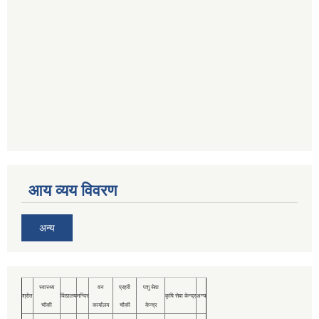
आय व्यय विवरण
अन्य
स्वास्थ्य
वन
प्रहरी
पशु सेवा
श्रोत
विद्यालय
मन्दिर
कृषि सेवा केन्द्र
अन्य
चौकी
कार्यालय
चौकी
केन्द्र